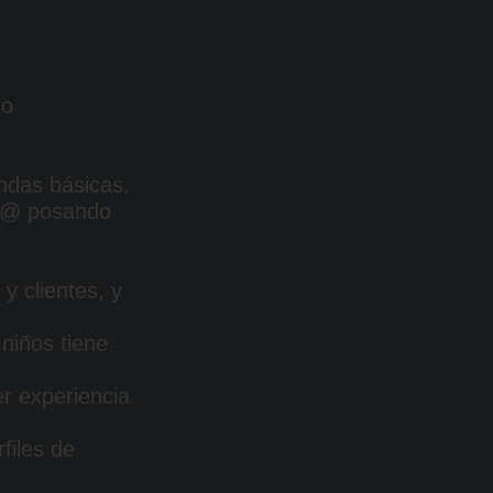
to
ndas básicas.
mod@ posando
y clientes, y
 niños tiene
r experiencia
files de