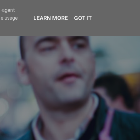
r-agent
LEARN MORE
GOT IT
te usage