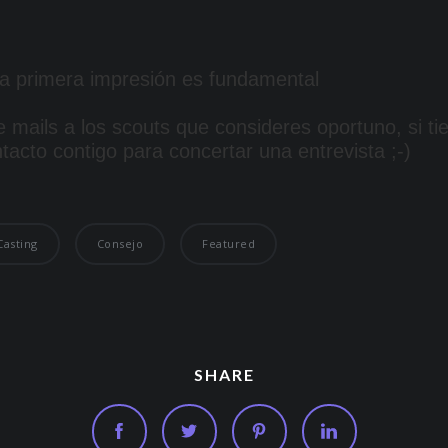
a primera impresión es fundamental
 mails a los scouts que consideres oportuno, si ti
acto contigo para concertar una entrevista ;-)
Casting
Consejo
Featured
SHARE