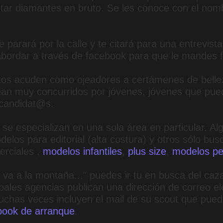
lutar diamantes en bruto. Se les conoce con el no
e parará por la calle y te citará para una entrevist
abordar a través de facebook para que le mandes f
os acuden como ojeadores a certámenes de belle
ean muy concurridos por jóvenes, jóvenes que pue
 candidat@s.
se especializan en una sola área en particular. Al
elos para editorial (alta costura) y otros sólo bu
rciales ,
modelos infantiles
,
plus size
,
modelos pe
va a la montaña..." puedes ir tu en busca del caza
ipales agencias publican una dirección de correo el
Muchas veces incluyen el mail de su scout que pue
book de arranque
.