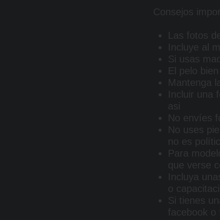
Consejos impor
Las fotos de
Incluye al 
Si usas maq
El pelo bien
Mantenga la
Incluir una
asi
No envíes f
No uses pie
no es polít
Para modelos
que verse 
Incluya una
o capacitac
Si tienes un
facebook o f