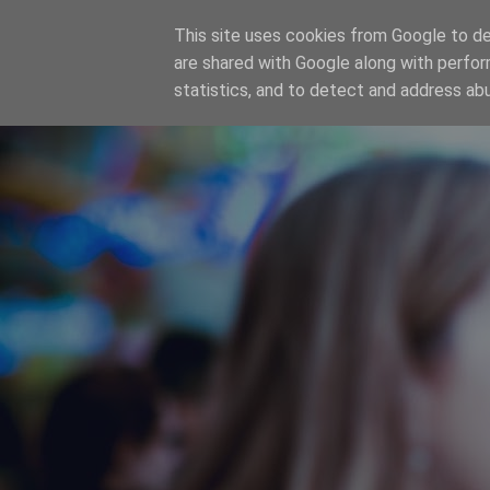
This site uses cookies from Google to del
SER MODELO
are shared with Google along with perfor
statistics, and to detect and address ab