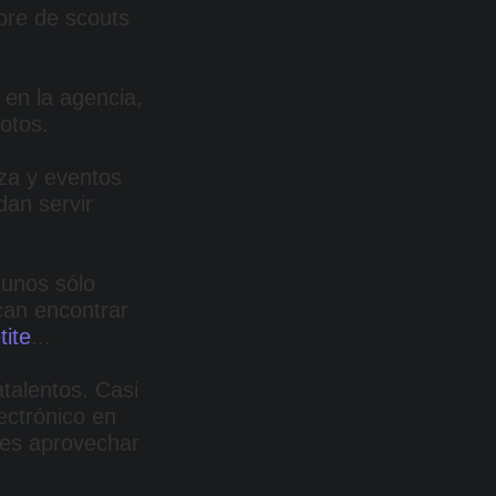
mbre de scouts
a en la agencia,
otos.
za y eventos
dan servir
gunos sólo
scan encontrar
tite
...
talentos. Casi
ectrónico en
des aprovechar