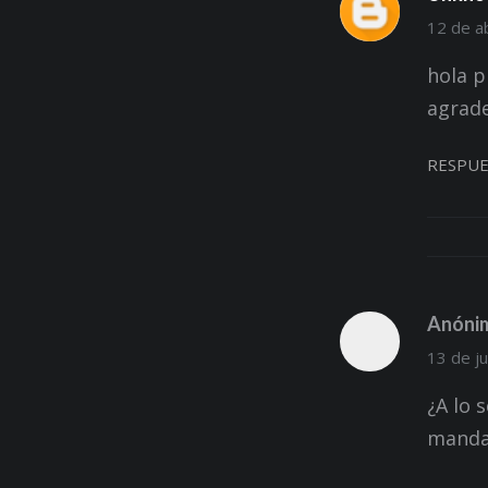
12 de ab
hola p
agrad
RESPUE
Anóni
13 de ju
¿A lo 
mandar