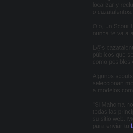
localizar y rec
o cazatalentos.
Ojo, un Scout t
nunca te va a 
L@s cazatalent
públicos que s
como posibles
Algunos scouts 
seleccionan mod
a modelos come
"Si Mahoma no 
todas las princ
su sitio web. 
para enviar tu