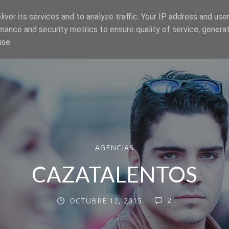
iver its services and to analyze traffic. Your IP address and use
mance and security metrics to ensure quality of service, genera
use.
AGENCIAS
CAZATALENTOS
2
OCTUBRE 12, 2015