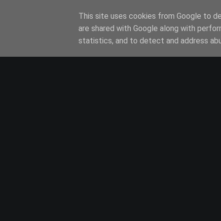
This site uses cookies from Google to del
SER MODELO
are shared with Google along with perfor
statistics, and to detect and address ab