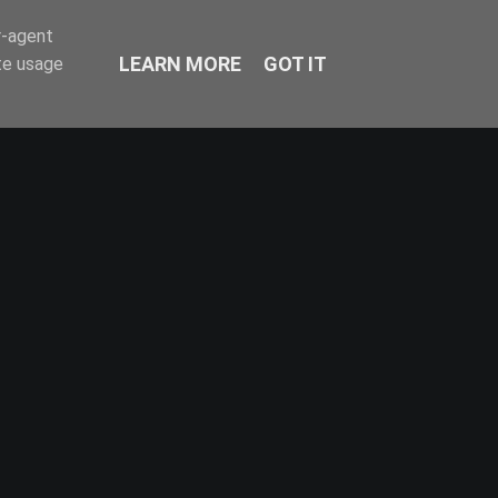
r-agent
LEARN MORE
GOT IT
te usage