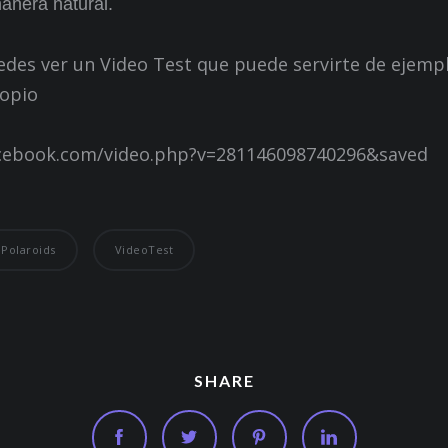
anera natural.
edes ver un Video Test que puede servirte de ejemp
ropio
acebook.com/video.php?v=281146098740296&saved
Polaroids
VideoTest
SHARE