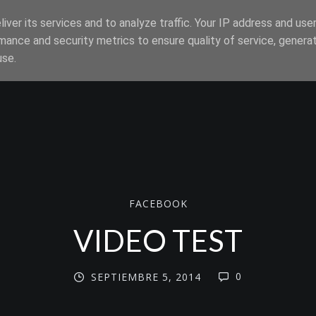
iver its services and to analyze traffic. Your IP address and use
mance and security metrics to ensure quality of service, genera
use.
FACEBOOK
VIDEO TEST
0
SEPTIEMBRE 5, 2014