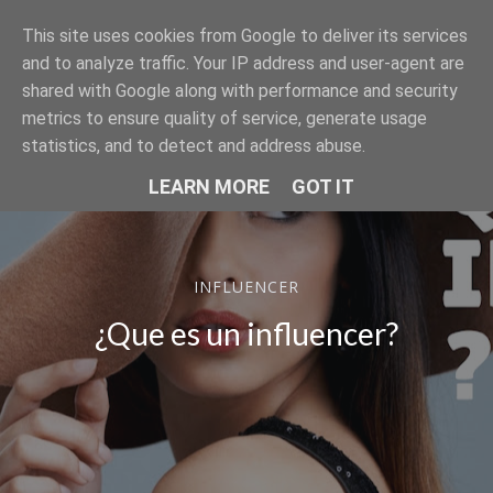
This site uses cookies from Google to deliver its services
SER MODELO
and to analyze traffic. Your IP address and user-agent are
shared with Google along with performance and security
metrics to ensure quality of service, generate usage
statistics, and to detect and address abuse.
LEARN MORE
GOT IT
INFLUENCER
¿Que es un influencer?