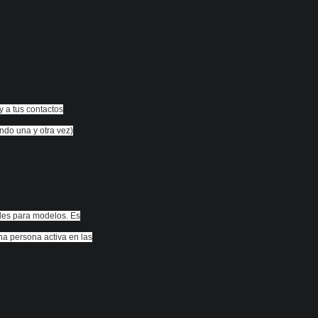
 y a tus contactos
ando una y otra vez)
tales para modelos. Es
na persona activa en las