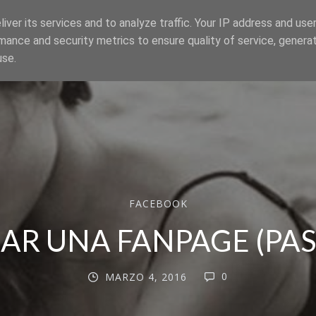
iver its services and to analyze traffic. Your IP address and use
mance and security metrics to ensure quality of service, genera
use.
FACEBOOK
AR UNA FANPAGE (PAS
0
MARZO 4, 2016