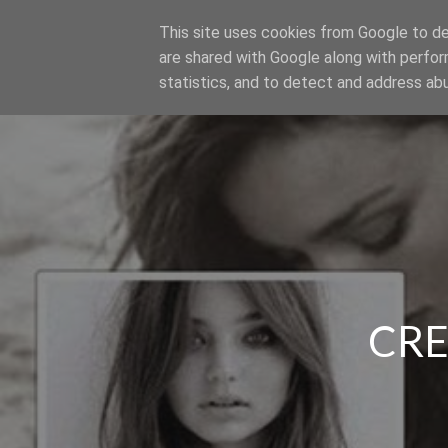
This site uses cookies from Google to del
SER MODELO
are shared with Google along with perfor
statistics, and to detect and address ab
CRE