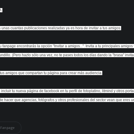
IA
s unas cuantas publicaciones realizadas ya es hora de invitar a tus amigos.
u fanpage encontrarás la opción "Invitar a amigos...". Invita a tu principales amigos
dillo. (Pero hazlo sólo una vez, no te pases todos los días dando la "brasa" invit
tus amigos que compartan tu página para crear más audiencia.
incluir tu nueva página de facebook en tu perfil de fotoplatino, litmind y otros por
e hacer que agencias, fotógrafos y otros profesionales del sector vean que eres u
Fanpage