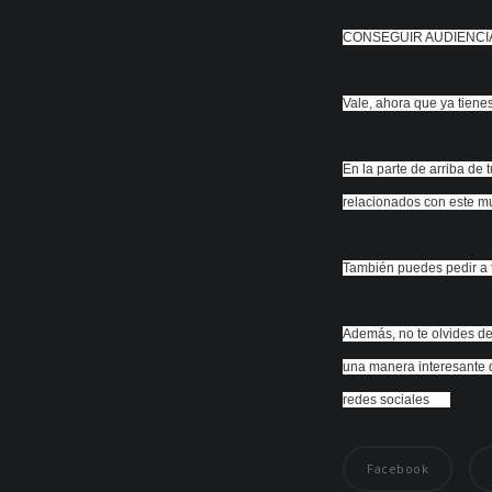
CONSEGUIR AUDIENC
Vale, ahora que ya tiene
En la parte de arriba de t
relacionados con este mun
También puedes pedir a 
Además, no te olvides de 
una manera interesante d
redes sociales
Facebook