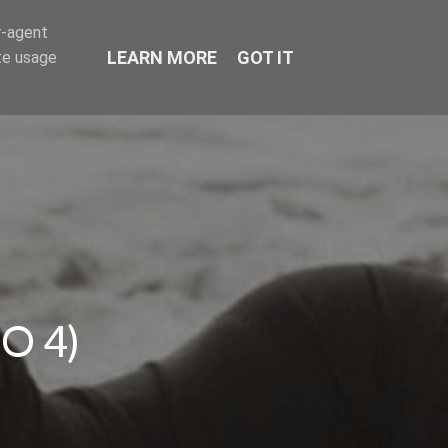
r-agent
LEARN MORE
GOT IT
te usage
O 4)