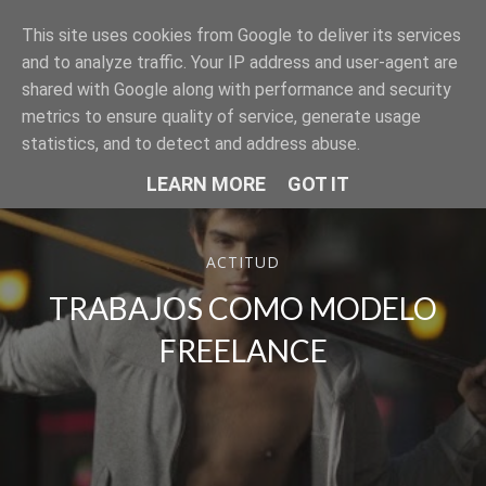
This site uses cookies from Google to deliver its services
SER MODELO
and to analyze traffic. Your IP address and user-agent are
shared with Google along with performance and security
metrics to ensure quality of service, generate usage
statistics, and to detect and address abuse.
LEARN MORE
GOT IT
ACTITUD
TRABAJOS COMO MODELO
FREELANCE