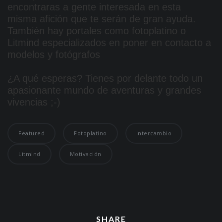
encontraras a gente interesada en esta
misma afición que te serán de gran ayuda.
También hay portales como fotoplatino o
Litmind especializados en poner en contacto a
modelos y fotógrafos
¿A qué esperas? Tienes por delante todo un
apasionante mundo de aventuras y grandes
vivencias ;-)
Featured
Fotoplatino
Intercambio
Litmind
Motivación
SHARE