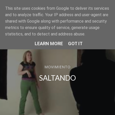
This site uses cookies from Google to deliver its services
SER MODELO
and to analyze traffic. Your IP address and user-agent are
shared with Google along with performance and security
metrics to ensure quality of service, generate usage
statistics, and to detect and address abuse.
LEARN MORE
GOT IT
MOVIMIENTO
SALTANDO