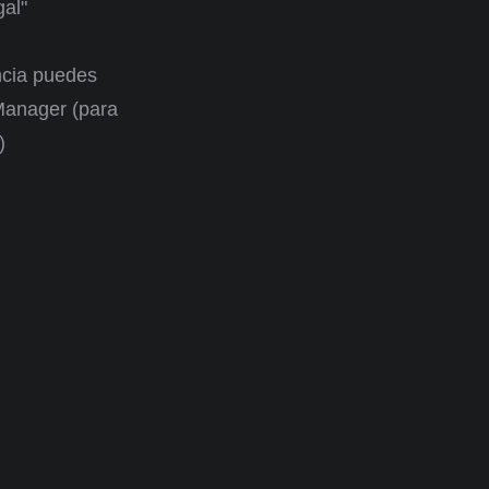
gal"
ncia puedes
 Manager (para
)