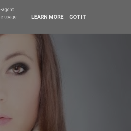
r-agent
LEARN MORE
GOT IT
te usage