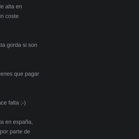
e alta en
in coste
ta gorda si son
tienes que pagar
e falta ;-)
da en españa,
por parte de