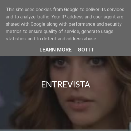
This site uses cookies from Google to deliver its services
SER MODELO
and to analyze traffic. Your IP address and user-agent are
shared with Google along with performance and security
metrics to ensure quality of service, generate usage
statistics, and to detect and address abuse.
LEARN MORE
GOT IT
ENTREVISTA