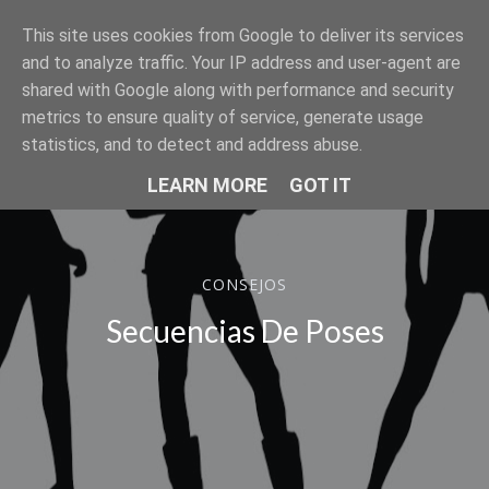
This site uses cookies from Google to deliver its services
SER MODELO
and to analyze traffic. Your IP address and user-agent are
shared with Google along with performance and security
metrics to ensure quality of service, generate usage
statistics, and to detect and address abuse.
LEARN MORE
GOT IT
CONSEJOS
Secuencias De Poses