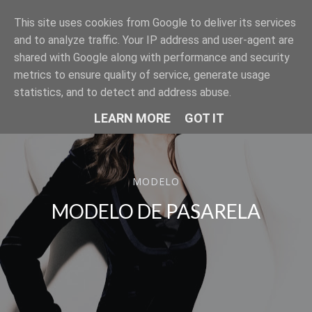
This site uses cookies from Google to deliver its services
SER MODELO
and to analyze traffic. Your IP address and user-agent are
shared with Google along with performance and security
metrics to ensure quality of service, generate usage
statistics, and to detect and address abuse.
LEARN MORE
GOT IT
MODELO
MODELO DE PASARELA